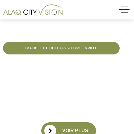
LA PUBLICITÉ QUI TRANSFORME LA VILLE
la
Réinventons
publicité
urbaine
Alaq City Vision : Transformez vos espaces urbains en véritables
points de connexion. Nous réinventons la publicité urbaine pour un
impact visuel et une expérience immersive inégalée.
VOIR PLUS