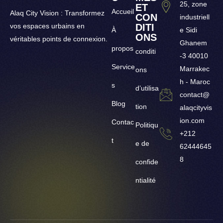
25, zone
ET
Accueil
Alaq City Vision : Transformez
CON
industriell
vos espaces urbains en
DITI
À
e Sidi
ONS
véritables points de connexion.
Ghanem
propos
conditi
-3 40010
Service
Marrakec
ons
h - Maroc
s
d’utilisa
contact@
Blog
tion
alaqcityvis
ion.com
Contac
Politiqu
+212
t
e de
62444645
8
confide
ntialité